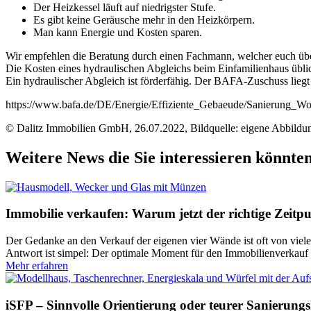
Der Heizkessel läuft auf niedrigster Stufe.
Es gibt keine Geräusche mehr in den Heizkörpern.
Man kann Energie und Kosten sparen.
Wir empfehlen die Beratung durch einen Fachmann, welcher euch über
Die Kosten eines hydraulischen Abgleichs beim Einfamilienhaus üblich
Ein hydraulischer Abgleich ist förderfähig. Der BAFA-Zuschuss liegt 
https://www.bafa.de/DE/Energie/Effiziente_Gebaeude/Sanierung_W
© Dalitz Immobilien GmbH, 26.07.2022, Bildquelle: eigene Abbildun
Weitere News die Sie interessieren könnte
Immobilie verkaufen: Warum jetzt der richtige Zeitpu
Der Gedanke an den Verkauf der eigenen vier Wände ist oft von viel
Antwort ist simpel: Der optimale Moment für den Immobilienverkauf is
Mehr erfahren
iSFP – Sinnvolle Orientierung oder teurer Sanierung