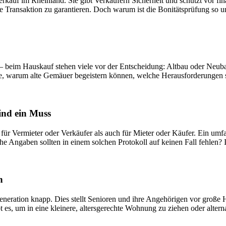
erkauf im Rheinland. Sie gibt Verkäufern Sicherheit und schützt vor fi
 Transaktion zu garantieren. Doch warum ist die Bonitätsprüfung so une
beim Hauskauf stehen viele vor der Entscheidung: Altbau oder Neubau
 Sie, warum alte Gemäuer begeistern können, welche Herausforderungen s
ind ein Muss
r Vermieter oder Verkäufer als auch für Mieter oder Käufer. Ein umfass
he Angaben sollten in einem solchen Protokoll auf keinen Fall fehlen?
n
Generation knapp. Dies stellt Senioren und ihre Angehörigen vor gro
 es, um in eine kleinere, altersgerechte Wohnung zu ziehen oder altern