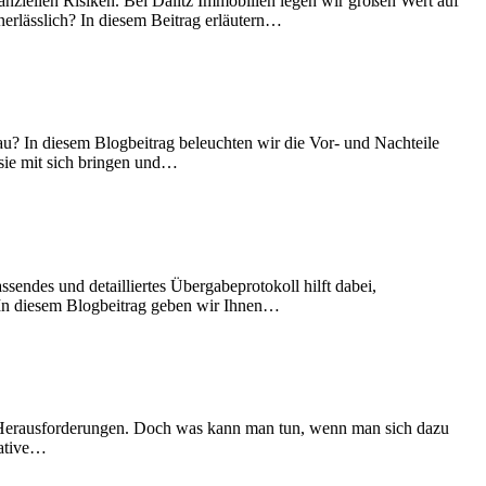
nanziellen Risiken. Bei Dalitz Immobilien legen wir großen Wert auf
rlässlich? In diesem Beitrag erläutern
…
? In diesem Blogbeitrag beleuchten wir die Vor- und Nachteile
ie mit sich bringen und
…
endes und detailliertes Übergabeprotokoll hilft dabei,
 In diesem Blogbeitrag geben wir Ihnen
…
ße Herausforderungen. Doch was kann man tun, wenn man sich dazu
ative
…